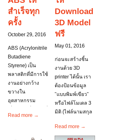
ABS ให้
ให้
สำเร็จทุก
Download
ครั้ง
3D Model
ฟรี
October 29, 2016
May 01, 2016
ABS (Acrylonitrile
Butadiene
ก่อนจะสร้างชิ้น
Styrene) เป็น
งานด้วย 3D
พลาสติกที่มีการใช้
printer ได้นั้น เรา
งานอย่างกว้าง
ต้องป้อนข้อมูล
ขวางใน
"แบบพิมพ์เขียว"
อุตสาหกรรม
หรือไฟล์โมเดล 3
เนื่องจากเป็นวัสดุที่
มิติ (ไฟล์นามสกุล
Read more →
แข็งแรง สามารถ
.STL) ให้
Read more →
รับแรงกระแทก
เครื่องพิมพ์ซะก่อน
ทนความร้อนได้สูง
แต่ถึงเราจะเขียน