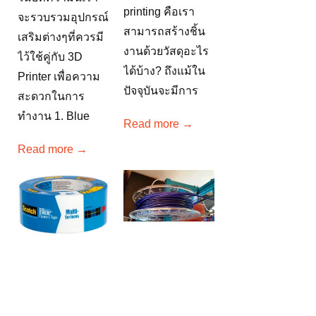
printing คือเรา
จะรวบรวมอุปกรณ์
สามารถสร้างชิ้น
เสริมต่างๆที่ควรมี
งานด้วยวัสดุอะไร
ไว้ใช้คู่กับ 3D
ได้บ้าง? ถึงแม้ใน
Printer เพื่อความ
ปัจจุบันจะมีการ
สะดวกในการ
พัฒนาวัสดุใหม่ๆ
ทำงาน 1. Blue
Read more →
ออกมาหลากหลาย
Painter's Tape
Read more →
ชนิด แต่สองวัสดุ
เทปกาวสีฟ้าที่นิยม
ยอดนิยมที่ยังคง
ใช้เพื่อแปะรอง
ครองตลาด
ฐานพิมพ์ ช่วยให้
consumer 3D
ชิ้นงานเกาะติด
printing ก็คือ
ฐานพิมพ์ได้แน่น
พลาสติก ABS
ขึ้น และช่วยถนอม
และ PLA นั่นเอง
พื้นผิวของฐาน
"ABS"...
พิมพ์ 2. กาวแท่ง
(Glue stick)...