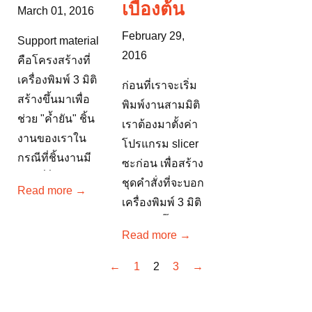
เบื้องต้น
Tapeเทปสีฟ้าที่
March 01, 2016
ป้องกันปัญหามี
ช่างทาสีมักใช้...
ง่ายๆแค่สองขั้น
February 29,
Support material
ตอนครับ...
2016
คือโครงสร้างที่
เครื่องพิมพ์ 3 มิติ
ก่อนที่เราจะเริ่ม
สร้างขึ้นมาเพื่อ
พิมพ์งานสามมิติ
ช่วย "ค้ำยัน" ชิ้น
เราต้องมาตั้งค่า
งานของเราใน
โปรแกรม slicer
กรณีที่ชิ้นงานมี
ซะก่อน เพื่อสร้าง
ส่วนที่ยื่นออกมาก
ชุดคำสั่งที่จะบอก
Read more →
ลางอากาศ
เครื่องพิมพ์ 3 มิติ
(overhang) โดย
ว่าต้องปริ๊นท์งาน
Read more →
ธรรมชาติของ 3D
เราอย่างไร (ปริ๊นท์
printing แบบ FDM
เร็วแค่ไหน ใช้
←
1
2
3
→
นั้น หากชิ้นงานมี
อุณหภูมิเท่าไหร่
ส่วน...
ปริ๊นท์ละเอียดมาก