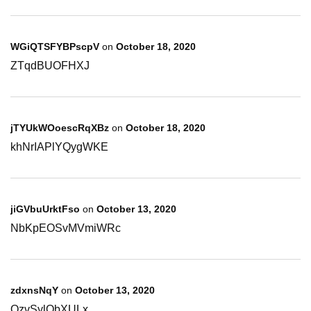
WGiQTSFYBPscpV
on
October 18, 2020
ZTqdBUOFHXJ
jTYUkWOoescRqXBz
on
October 18, 2020
khNrIAPlYQygWKE
jiGVbuUrktFso
on
October 13, 2020
NbKpEOSvMVmiWRc
zdxnsNqY
on
October 13, 2020
QzvSylObXULx