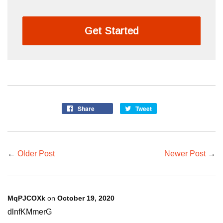
Get Started
Share
Tweet
←
Older Post
Newer Post
→
MqPJCOXk
on
October 19, 2020
dlnfKMmerG