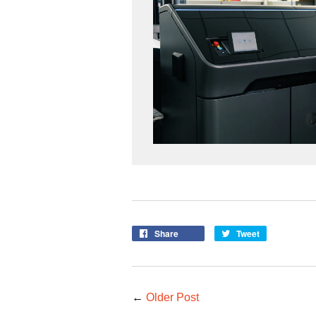
Share
Tweet
←
Older Post