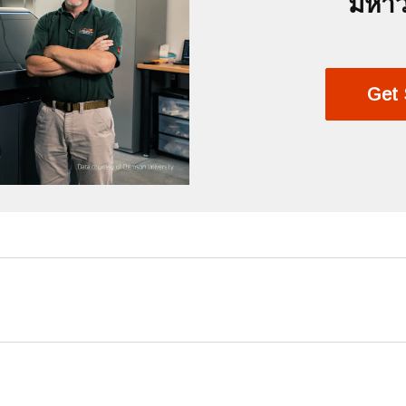
มหาว
Get 