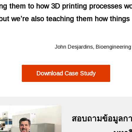
ing them to how 3D printing
processes wor
but we’re also teaching them how things
John Desjardins, Bioengineering
Download Case Study
สอบถามข้อมูลการ