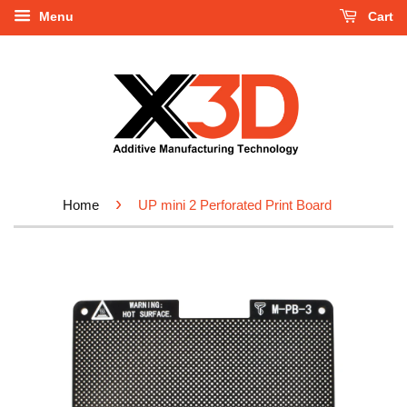
Menu
Cart
›
Home
UP mini 2 Perforated Print Board