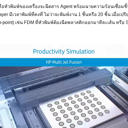
ือหัวพิมพ์ของเครื่องจะฉีดสาร Agent พร้อมฉายความร้อนเชื่อมชิ
yer มีเวลาพิมพ์ที่คงที่ ไม่ว่าจะพิมพ์งาน 1 ชิ้นหรือ 20 ชิ้น เมื่อเปร
-to-point) เช่น FDM ที่หัวพิมพ์ต้องฉีดพลาสติกออกมาทีละเส้น หรือ S