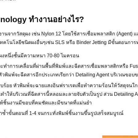
hnology ทำงานอย่างไร?
้นงานจากวัสดุผง เช่น Nylon 12 โดยใช้สารเชื่อมพลาสติก (Agent) แล
ากเทคโนโลยีชนิดผงอื่นๆเช่น SLS หรือ Binder Jetting มีขั้นตอนการ
์ ผงหนึ่งชั้นมีความหนา 70-80 ไมครอน
ิมพ์จะทำการเคลื่อนที่ผ่านพื้นที่พิมพ์และฉีดสารเชื่อมพลาสติกหรือ 
หัวพิมพ์จะฉีดสารอีกประเภทเรียกว่า Detailing Agent บริเวณขอบ
เรียบร้อย หัวพิมพ์จะฉายแสงอินฟราเรดเพื่อทำความร้อนให้วัสดุจน
ำให้บริเวณที่ฉีดสารนี้หลอมละลายจับตัวเป็นรูป ส่วน Detailing A
ห้ชิ้นงานมีขอบที่คมชัดและมีขนาดที่แม่นยำ
้ำขั้นตอนที่ 1-4 จนกระทั่งพิมพ์ชิ้นงานขึ้นรูปเสร็จสมบูรณ์