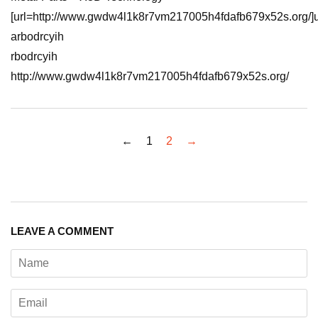
[url=http://www.gwdw4l1k8r7vm217005h4fdafb679x52s.org/]ur
arbodrcyih
rbodrcyih
http://www.gwdw4l1k8r7vm217005h4fdafb679x52s.org/
←
1
2
→
LEAVE A COMMENT
Name
Email